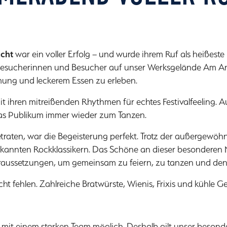
cht
war ein voller Erfolg – und wurde ihrem Ruf als heißeste
Besucherinnen und Besucher auf unser Werksgelände Am A
ung und leckerem Essen zu erleben.
t ihren mitreißenden Rhythmen für echtes Festivalfeeling. 
s Publikum immer wieder zum Tanzen.
raten, war die Begeisterung perfekt. Trotz der außergewöhnl
annten Rockklassikern. Das Schöne an dieser besonderen Nach
aussetzungen, um gemeinsam zu feiern, zu tanzen und den
cht fehlen. Zahlreiche Bratwürste, Wienis, Frixis und kühle 
 mit einem starken Team möglich. Deshalb gilt unser besonde