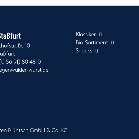
taßfurt
Klassiker
Bio-Sortiment
thofstraße 10
Snacks
taßfurt
 (0 56 91) 80 48-0
egenwalder-wurst.de
äten Plüntsch GmbH & Co. KG