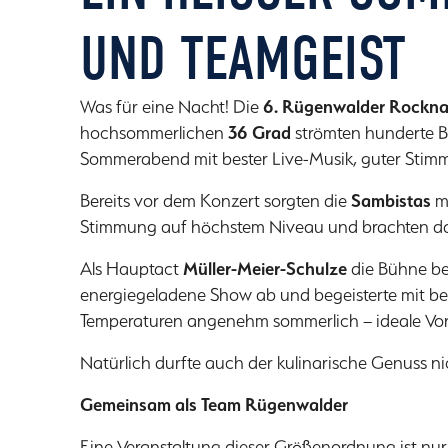
ND TEAMGEIST
Was für eine Nacht! Die
6. Rügenwalder Rockna
hochsommerlichen
36 Grad
strömten hunderte 
Sommerabend mit bester Live-Musik, guter Stimm
Bereits vor dem Konzert sorgten die
Sambistas
mi
Stimmung auf höchstem Niveau und brachten da
Als Hauptact
Müller-Meier-Schulze
die Bühne bet
energiegeladene Show ab und begeisterte mit bek
Temperaturen angenehm sommerlich – ideale Vor
Natürlich durfte auch der kulinarische Genuss ni
Gemeinsam als Team Rügenwalder
Eine Veranstaltung dieser Größenordnung ist nur