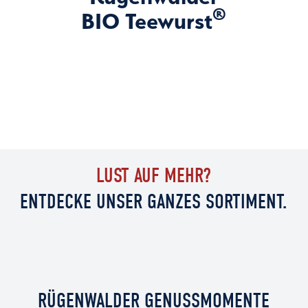
®
BIO Teewurst
LUST AUF MEHR?
ENTDECKE UNSER GANZES SORTIMENT.
Zu den Klassikern
Zu den Snacks
RÜGENWALDER GENUSSMOMENTE