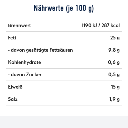
Nährwerte (je 100 g)
Brennwert
1190 kJ / 287 kcal
Fett
25 g
- davon gesättigte Fettsäuren
9,8 g
Kohlenhydrate
0,6 g
- davon Zucker
0,5 g
Eiweiß
15 g
Salz
1,9 g