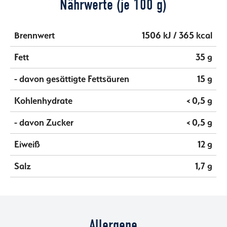
Nährwerte (je 100 g)
Brennwert
1506 kJ / 365 kcal
Fett
35 g
- davon gesättigte Fettsäuren
15 g
Kohlenhydrate
< 0,5 g
- davon Zucker
< 0,5 g
Eiweiß
12 g
Salz
1,7 g
Allergene